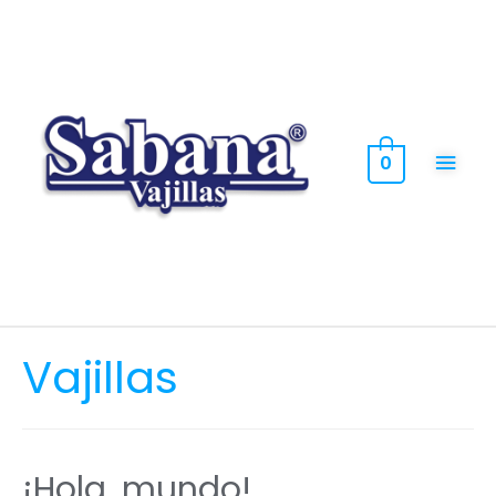
0
Vajillas
¡Hola, mundo!